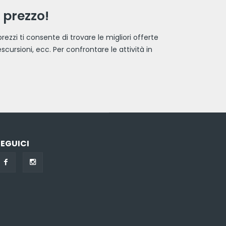
r prezzo!
ezzi ti consente di trovare le migliori offerte
scursioni, ecc. Per confrontare le attività in
SEGUICI