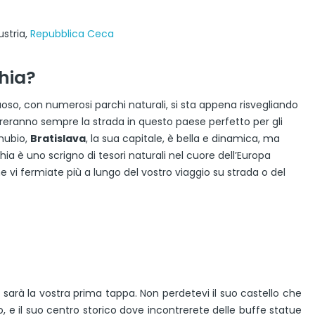
ustria,
Repubblica Ceca
chia?
o, con numerosi parchi naturali, si sta appena risvegliando
ostreranno sempre la strada in questo paese perfetto per gli
anubio,
Bratislava
, la sua capitale, è bella e dinamica, ma
hia è uno scrigno di tesori naturali nel cuore dell’Europa
e vi fermiate più a lungo del vostro viaggio su strada o del
a sarà la vostra prima tappa. Non perdetevi il suo castello che
no, e il suo centro storico dove incontrerete delle buffe statue