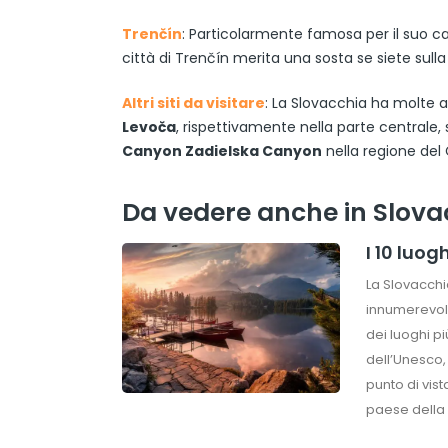
Trenčín
: Particolarmente famosa per il suo cas
città di Trenčín merita una sosta se siete sulla 
Altri siti da visitare
: La Slovacchia ha molte a
Levoča
, rispettivamente nella parte centrale,
Canyon Zadielska Canyon
nella regione del 
Da vedere anche in Slova
I 10 luog
La Slovacchi
innumerevoli
dei luoghi pi
dell’Unesco,
punto di vis
paese della 