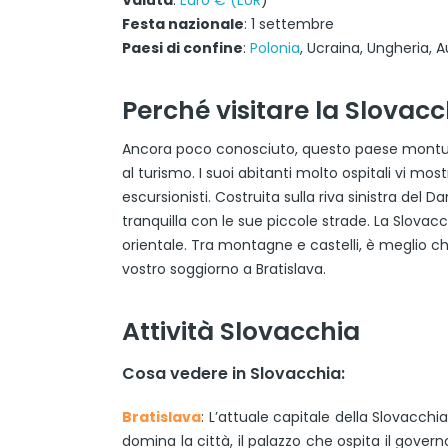
Valuta
:
Euro € (EUR
)
Festa nazionale
: 1 settembre
Paesi di confine
:
Polonia
, Ucraina, Ungheria, A
Perché visitare la Slovac
Ancora poco conosciuto, questo paese montuos
al turismo. I suoi abitanti molto ospitali vi m
escursionisti. Costruita sulla riva sinistra del D
tranquilla con le sue piccole strade. La Slovacc
orientale. Tra montagne e castelli, è meglio ch
vostro soggiorno a Bratislava.
Attività Slovacchia
Cosa vedere in Slovacchia:
Bratislava
: L’attuale capitale della Slovacchi
domina la città, il palazzo che ospita il gover