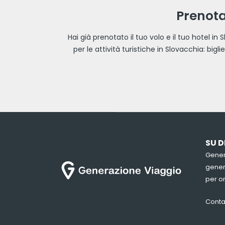
Prenota 
Hai già prenotato il tuo volo e il tuo hotel i
per le attività turistiche in Slovacchia: big
SU D
Gener
genera
per or
Conta