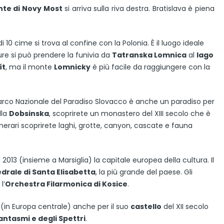
nte di Novy Most
si arriva sulla riva destra. Bratislava è piena
0 cime si trova al confine con la Polonia. È il luogo ideale
ure si può prendere la funivia da
Tatranska Lomnica
al
lago
ít
, ma il monte
Lomnicky
è più facile da raggiungere con la
 Parco Nazionale del Paradiso Slovacco è anche un paradiso per
lla
Dobsinska
, scoprirete un monastero del XIII secolo che è
 itinerari scoprirete laghi, grotte, canyon, cascate e fauna
l 2013 (insieme a Marsiglia) la capitale europea della cultura. Il
drale di Santa Elisabetta
, la più grande del paese. Gli
l’
Orchestra Filarmonica di Kosice
.
 (in Europa centrale) anche per il suo
castello
del XII secolo
antasmi e degli Spettri
.