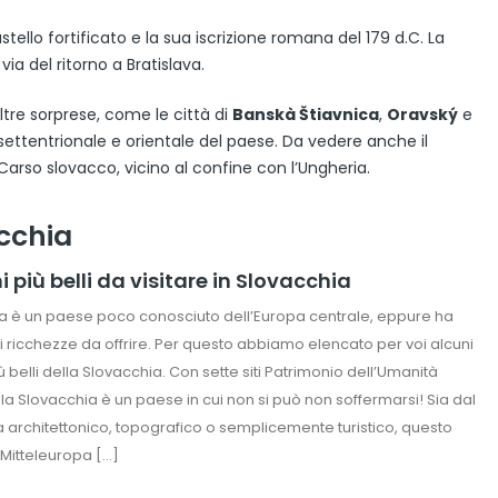
tello fortificato e la sua iscrizione romana del 179 d.C. La
via del ritorno a Bratislava.
ltre sorprese, come le città di
Banskà Štiavnica
,
Oravský
e
 settentrionale e orientale del paese. Da vedere anche il
Carso slovacco, vicino al confine con l’Ungheria.
cchia
hi più belli da visitare in Slovacchia
a è un paese poco conosciuto dell’Europa centrale, eppure ha
 ricchezze da offrire. Per questo abbiamo elencato per voi alcuni
ù belli della Slovacchia. Con sette siti Patrimonio dell’Umanità
 la Slovacchia è un paese in cui non si può non soffermarsi! Sia dal
ta architettonico, topografico o semplicemente turistico, questo
Mitteleuropa […]