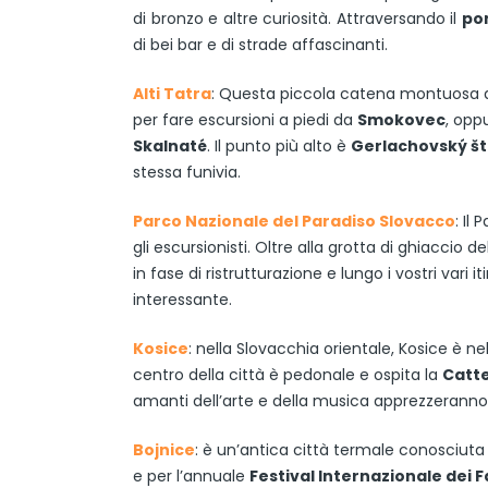
di bronzo e altre curiosità. Attraversando il
po
di bei bar e di strade affascinanti.
Alti Tatra
: Questa piccola catena montuosa di 1
per fare escursioni a piedi da
Smokovec
, opp
Skalnaté
. Il punto più alto è
Gerlachovský št
stessa funivia.
Parco Nazionale del Paradiso Slovacco
: Il
gli escursionisti. Oltre alla grotta di ghiaccio de
in fase di ristrutturazione e lungo i vostri vari
interessante.
Kosice
: nella Slovacchia orientale, Kosice è ne
centro della città è pedonale e ospita la
Catte
amanti dell’arte e della musica apprezzeranno 
Bojnice
: è un’antica città termale conosciuta
e per l’annuale
Festival Internazionale dei F