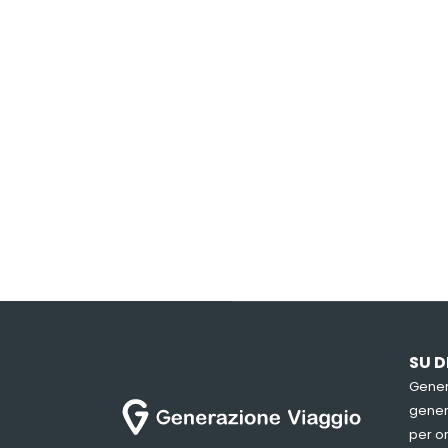
SU D
Gener
genera
per or